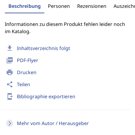
Beschreibung
Personen
Rezensionen
Auszeic
Informationen zu diesem Produkt fehlen leider noch
im Katalog.
download
Inhaltsverzeichnis folgt
picture_as_pdf
PDF-Flyer
print
Drucken
share
Teilen
send_to_mobile
Bibliographie exportieren
Mehr vom Autor / Herausgeber