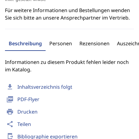
Für weitere Informationen und Bestellungen wenden
Sie sich bitte an unsere Ansprechpartner im Vertrieb.
Beschreibung
Personen
Rezensionen
Auszeic
Informationen zu diesem Produkt fehlen leider noch
im Katalog.
download
Inhaltsverzeichnis folgt
picture_as_pdf
PDF-Flyer
print
Drucken
share
Teilen
send_to_mobile
Bibliographie exportieren