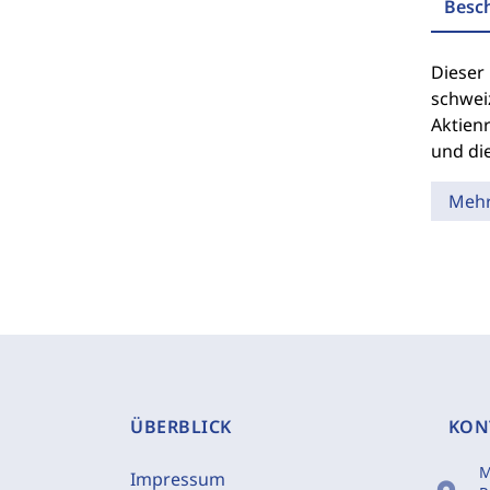
Besc
Dieser
schwei
Aktienr
und di
Meh
ÜBERBLICK
KON
M
Impressum