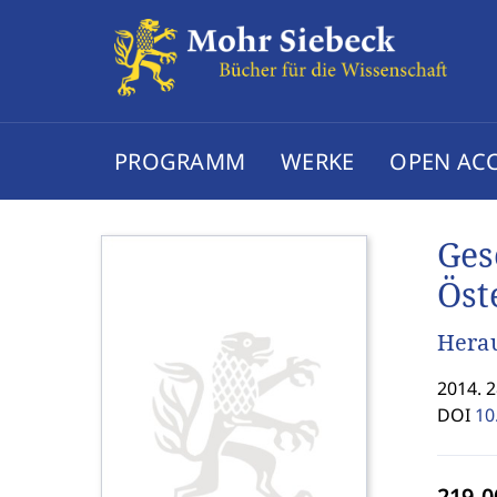
PROGRAMM
WERKE
OPEN AC
Ges
Öst
Herau
2014. 
DOI
10