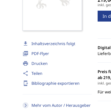
inkl. ge
In 
download
Inhaltsverzeichnis folgt
Digita
picture_as_pdf
PDF-Flyer
Lieferb
print
Drucken
Preis f
share
Teilen
ab 219,
send_to_mobile
Bibliographie exportieren
inkl. ge
Für we
Mehr vom Autor / Herausgeber