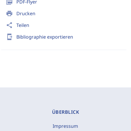
picture_as_pdf
PDF-Flyer
print
Drucken
share
Teilen
send_to_mobile
Bibliographie exportieren
ÜBERBLICK
Impressum