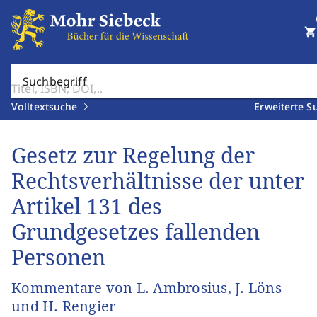
shopping_cart
Suchbegriff
Volltextsuche
Erweiterte S
Gesetz zur Regelung der
Rechtsverhältnisse der unter
Artikel 131 des
Grundgesetzes fallenden
Personen
Kommentare von L. Ambrosius, J. Löns
und H. Rengier