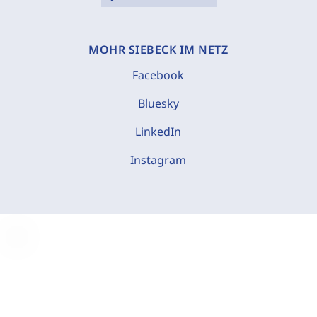
MOHR SIEBECK IM NETZ
Facebook
Bluesky
LinkedIn
Instagram
C
o
o