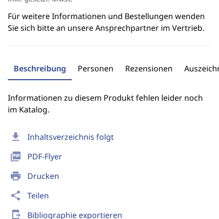
Für weitere Informationen und Bestellungen wenden
Sie sich bitte an unsere Ansprechpartner im Vertrieb.
Beschreibung
Personen
Rezensionen
Auszeic
Informationen zu diesem Produkt fehlen leider noch
im Katalog.
download
Inhaltsverzeichnis folgt
picture_as_pdf
PDF-Flyer
print
Drucken
share
Teilen
send_to_mobile
Bibliographie exportieren