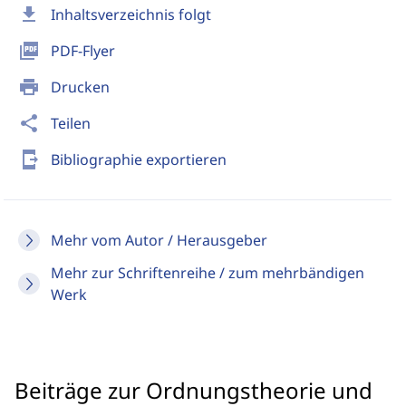
download
Inhaltsverzeichnis folgt
picture_as_pdf
PDF-Flyer
print
Drucken
share
Teilen
send_to_mobile
Bibliographie exportieren
Mehr vom Autor / Herausgeber
Mehr zur Schriftenreihe / zum mehrbändigen
Werk
Beiträge zur Ordnungstheorie und