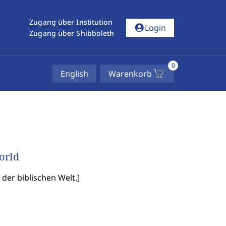
Zugang über Institution
account_circle
Login
Zugang über Shibboleth
0
English
Warenkorb
orld
der biblischen Welt.
]