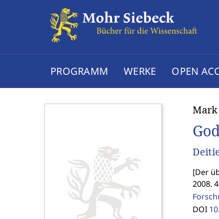
PROGRAMM
WERKE
OPEN AC
Mark 
God
Deiti
[
Der üb
2008. 4
Forsch
DOI
10