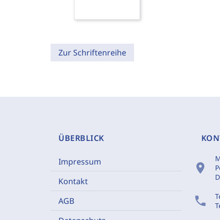
Zur Schriftenreihe
ÜBERBLICK
KON
M
Impressum
location_on
P
D
Kontakt
T
phone
AGB
T