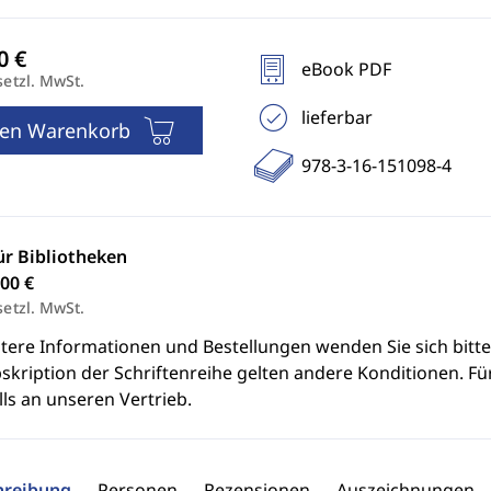
eBook PDF
setzl. MwSt.
lieferbar
den Warenkorb
978-3-16-151098-4
ür Bibliotheken
00 €
setzl. MwSt.
itere Informationen und Bestellungen wenden Sie sich bitt
skription der Schriftenreihe gelten andere Konditionen. Fü
ls an unseren Vertrieb.
hreibung
Personen
Rezensionen
Auszeichnungen