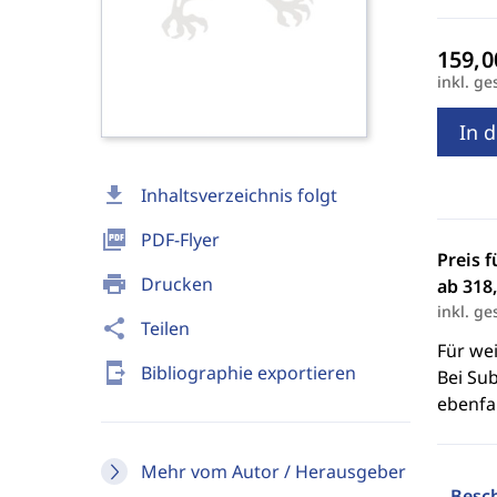
inkl. ge
In 
download
Inhaltsverzeichnis folgt
picture_as_pdf
PDF-Flyer
Preis f
print
Drucken
ab 318,
inkl. ge
share
Teilen
Für we
send_to_mobile
Bibliographie exportieren
Bei Sub
ebenfal
Mehr vom Autor / Herausgeber
Besc