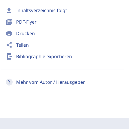
download
Inhaltsverzeichnis folgt
picture_as_pdf
PDF-Flyer
print
Drucken
share
Teilen
send_to_mobile
Bibliographie exportieren
Mehr vom Autor / Herausgeber