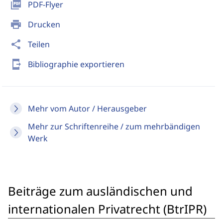
picture_as_pdf
PDF-Flyer
print
Drucken
share
Teilen
send_to_mobile
Bibliographie exportieren
Mehr vom Autor / Herausgeber
Mehr zur Schriftenreihe / zum mehrbändigen
Werk
Beiträge zum ausländischen und
internationalen Privatrecht (BtrIPR)