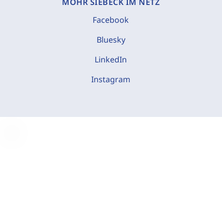
MOHR SIEBECK IM NETZ
Facebook
Bluesky
LinkedIn
Instagram
C
o
o
k
i
e