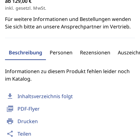
ab 129,00 €
inkl. gesetzl. MwSt.
Für weitere Informationen und Bestellungen wenden
Sie sich bitte an unsere Ansprechpartner im Vertrieb.
Beschreibung
Personen
Rezensionen
Auszeic
Informationen zu diesem Produkt fehlen leider noch
im Katalog.
download
Inhaltsverzeichnis folgt
picture_as_pdf
PDF-Flyer
print
Drucken
share
Teilen