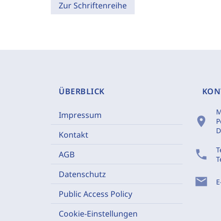
Zur Schriftenreihe
ÜBERBLICK
KON
M
Impressum
location_on
P
D
Kontakt
T
phone
AGB
T
Datenschutz
mail
E
Public Access Policy
Cookie-Einstellungen