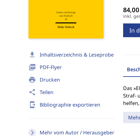
inkl. ge
In 
download
Inhaltsverzeichnis & Leseprobe
picture_as_pdf
PDF-Flyer
Besc
print
Drucken
Das »EU
share
Teilen
Straf- 
helfen,
send_to_mobile
Bibliographie exportieren
Meh
Mehr vom Autor / Herausgeber