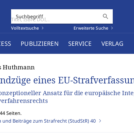
search
Suchbegriff
Volltextsuche
Erweiterte Suche
CESS
PUBLIZIEREN
SERVICE
VERLAG
s Huthmann
ndzüge eines EU-Strafverfassu
onzeptioneller Ansatz für die europäische Inte
verfahrensrechts
44 Seiten.
n und Beiträge zum Strafrecht (StudStR)
40