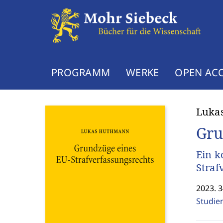
PROGRAMM
WERKE
OPEN AC
Luka
Gru
Ein k
Straf
2023. 3
Studie