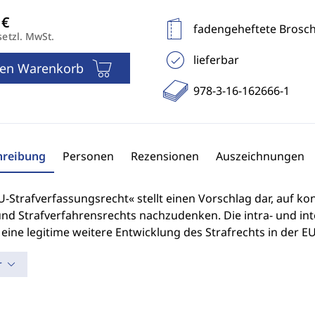
fadengeheftete Brosc
setzl. MwSt.
lieferbar
den Warenkorb
978-3-16-162666-1
hreibung
Personen
Rezensionen
Auszeichnungen
-Strafverfassungsrecht« stellt einen Vorschlag dar, auf ko
und Strafverfahrensrechts nachzudenken. Die intra- und inte
 eine legitime weitere Entwicklung des Strafrechts in der EU
r