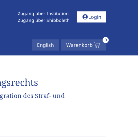
Zugang über Institution
account_circle
Login
Zugang über Shibboleth
0
English
Warenkorb
ngsrechts
gration des Straf- und