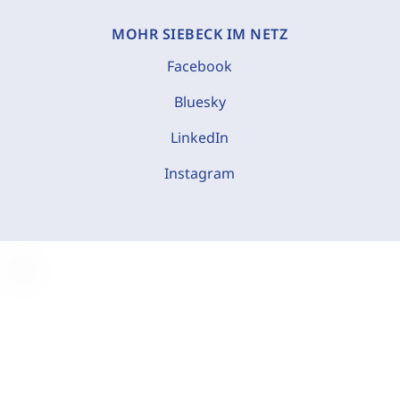
MOHR SIEBECK IM NETZ
Facebook
Bluesky
LinkedIn
Instagram
C
o
o
k