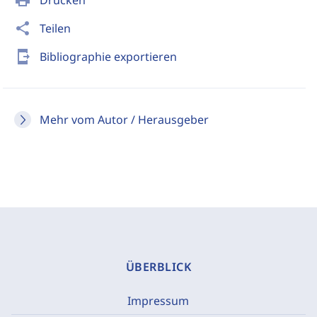
print
Drucken
share
Teilen
send_to_mobile
Bibliographie exportieren
Mehr vom Autor / Herausgeber
ÜBERBLICK
Impressum