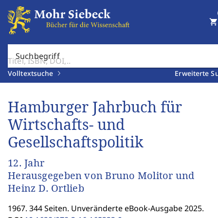
shopping_cart
Suchbegriff
Volltextsuche
Erweiterte S
Hamburger Jahrbuch für
Wirtschafts- und
Gesellschaftspolitik
12. Jahr
Herausgegeben von Bruno Molitor und
Heinz D. Ortlieb
1967. 344 Seiten. Unveränderte eBook-Ausgabe 2025.