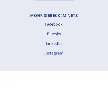
MOHR SIEBECK IM NETZ
Facebook
Bluesky
LinkedIn
Instagram
C
o
o
k