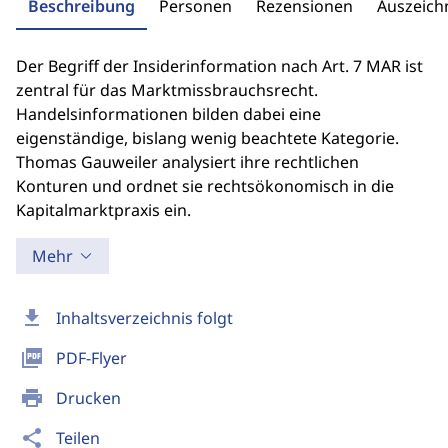
Beschreibung
Personen
Rezensionen
Auszeic
Der Begriff der Insiderinformation nach Art. 7 MAR ist
zentral für das Marktmissbrauchsrecht.
Handelsinformationen bilden dabei eine
eigenständige, bislang wenig beachtete Kategorie.
Thomas Gauweiler analysiert ihre rechtlichen
Konturen und ordnet sie rechtsökonomisch in die
Kapitalmarktpraxis ein.
Mehr
download
Inhaltsverzeichnis folgt
picture_as_pdf
PDF-Flyer
print
Drucken
share
Teilen