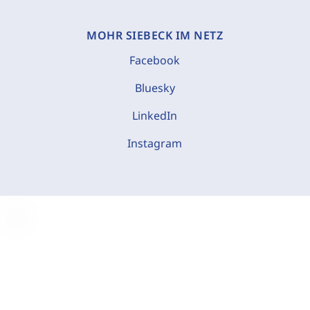
MOHR SIEBECK IM NETZ
Facebook
Bluesky
LinkedIn
Instagram
C
o
o
k