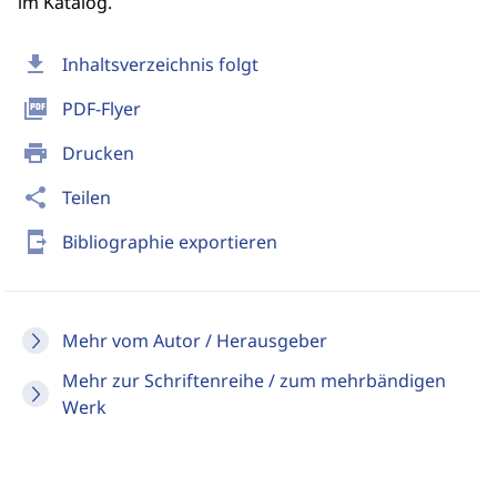
im Katalog.
download
Inhaltsverzeichnis folgt
picture_as_pdf
PDF-Flyer
print
Drucken
share
Teilen
send_to_mobile
Bibliographie exportieren
Mehr vom Autor / Herausgeber
Mehr zur Schriftenreihe / zum mehrbändigen
Werk