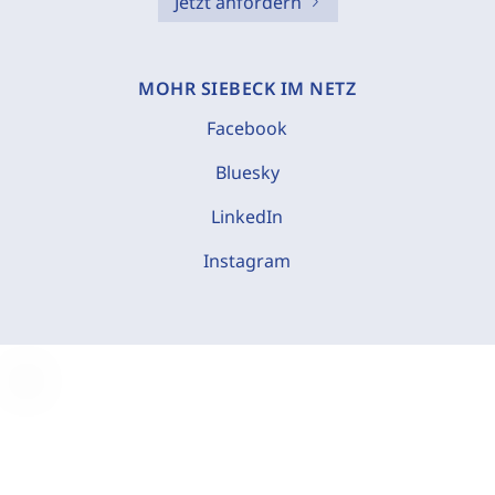
Jetzt anfordern
MOHR SIEBECK IM NETZ
Facebook
Bluesky
LinkedIn
Instagram
C
o
o