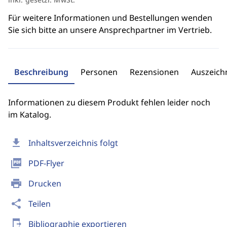
Für weitere Informationen und Bestellungen wenden
Sie sich bitte an unsere Ansprechpartner im Vertrieb.
Beschreibung
Personen
Rezensionen
Auszeic
Informationen zu diesem Produkt fehlen leider noch
im Katalog.
download
Inhaltsverzeichnis folgt
picture_as_pdf
PDF-Flyer
print
Drucken
share
Teilen
send_to_mobile
Bibliographie exportieren