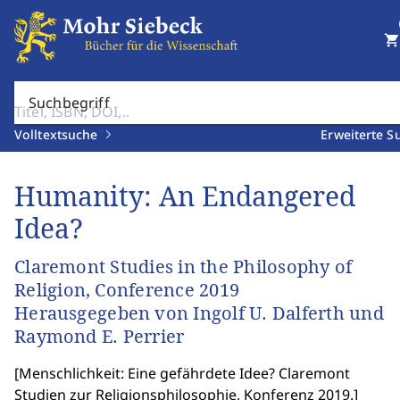
shopping_cart
Suchbegriff
Volltextsuche
Erweiterte S
Humanity: An Endangered
Idea?
Claremont Studies in the Philosophy of
Religion, Conference 2019
Herausgegeben von Ingolf U. Dalferth und
Raymond E. Perrier
[
Menschlichkeit: Eine gefährdete Idee? Claremont
Studien zur Religionsphilosophie, Konferenz 2019.
]