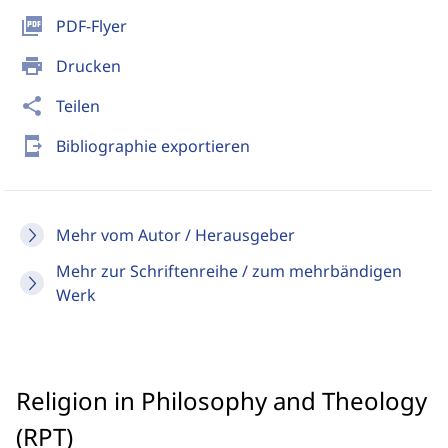
picture_as_pdf
PDF-Flyer
print
Drucken
share
Teilen
send_to_mobile
Bibliographie exportieren
Mehr vom Autor / Herausgeber
Mehr zur Schriftenreihe / zum mehrbändigen
Werk
Religion in Philosophy and Theology
(RPT)