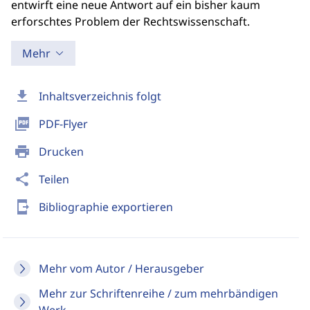
entwirft eine neue Antwort auf ein bisher kaum
erforschtes Problem der Rechtswissenschaft.
Mehr
download
Inhaltsverzeichnis folgt
picture_as_pdf
PDF-Flyer
print
Drucken
share
Teilen
send_to_mobile
Bibliographie exportieren
Mehr vom Autor / Herausgeber
Mehr zur Schriftenreihe / zum mehrbändigen