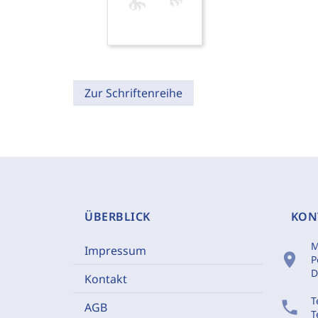
Zur Schriftenreihe
ÜBERBLICK
KON
M
Impressum
location_on
P
D
Kontakt
T
phone
AGB
T