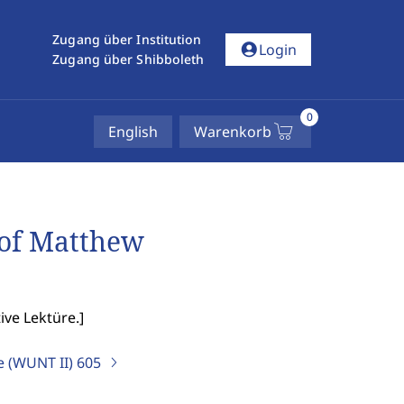
Zugang über Institution
account_circle
Login
Zugang über Shibboleth
0
English
Warenkorb
 of Matthew
ive Lektüre.
]
e (WUNT II)
605