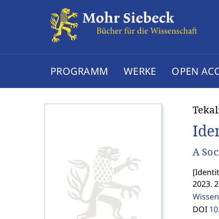
PROGRAMM
WERKE
OPEN AC
Teka
Ide
A Soc
[
Identi
2023. 2
Wissen
DOI
10