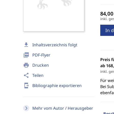
inkl. ge
In 
download
Inhaltsverzeichnis folgt
picture_as_pdf
PDF-Flyer
Preis f
print
Drucken
ab 168,
inkl. ge
share
Teilen
Für we
send_to_mobile
Bibliographie exportieren
Bei Sub
ebenfal
Mehr vom Autor / Herausgeber
Besc