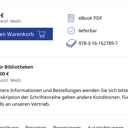
eBook PDF
setzl. MwSt.
lieferbar
den Warenkorb
978-3-16-162789-7
ür Bibliotheken
00 €
setzl. MwSt.
itere Informationen und Bestellungen wenden Sie sich bitt
skription der Schriftenreihe gelten andere Konditionen. Fü
ls an unseren Vertrieb.
hreibung
Personen
Rezensionen
Auszeichnungen