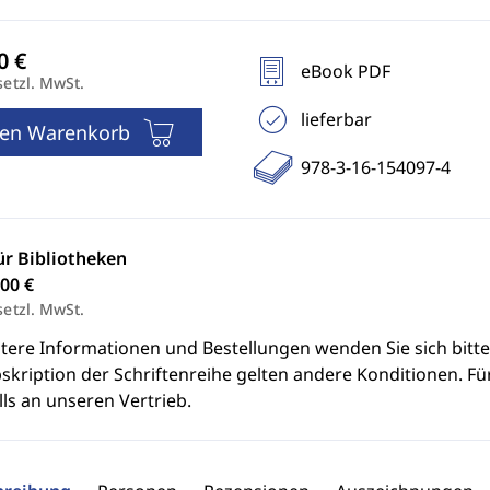
eBook PDF
setzl. MwSt.
lieferbar
den Warenkorb
978-3-16-154097-4
ür Bibliotheken
00 €
setzl. MwSt.
itere Informationen und Bestellungen wenden Sie sich bitt
skription der Schriftenreihe gelten andere Konditionen. Fü
ls an unseren Vertrieb.