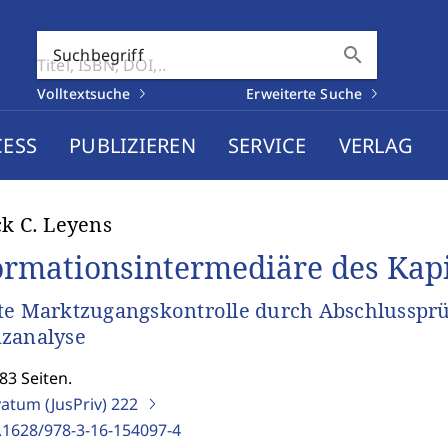
search
Suchbegriff
Volltextsuche
Erweiterte Suche
CESS
PUBLIZIEREN
SERVICE
VERLAG
ck C. Leyens
ormationsintermediäre des Kap
te Marktzugangskontrolle durch Abschlussprü
zanalyse
83 Seiten.
vatum (JusPriv)
222
.1628/978-3-16-154097-4