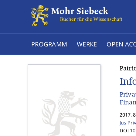
PROGRAMM
WERKE
OPEN AC
Patri
Inf
Priva
Finan
2017. 8
Jus Pri
DOI
10