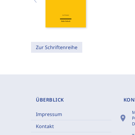
Zur Schriftenreihe
ÜBERBLICK
KON
M
Impressum
location_on
P
D
Kontakt