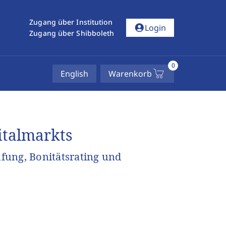
Zugang über Institution
account_circle
Login
Zugang über Shibboleth
0
English
Warenkorb
italmarkts
fung, Bonitätsrating und