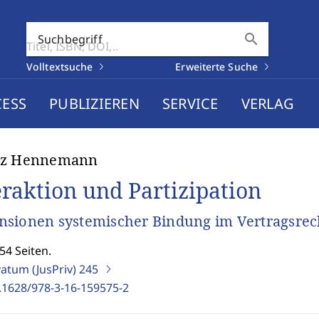
search
Suchbegriff
Volltextsuche
Erweiterte Suche
CESS
PUBLIZIEREN
SERVICE
VERLAG
tz Hennemann
eraktion und Partizipation
sionen systemischer Bindung im Vertragsrec
54 Seiten.
vatum (JusPriv)
245
.1628/978-3-16-159575-2