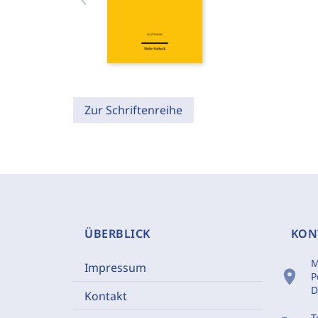
Zur Schriftenreihe
ÜBERBLICK
KON
M
Impressum
location_on
P
D
Kontakt
T