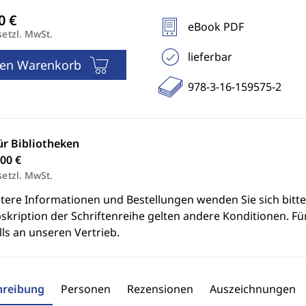
eBook PDF
setzl. MwSt.
lieferbar
den Warenkorb
978-3-16-159575-2
ür Bibliotheken
00 €
setzl. MwSt.
itere Informationen und Bestellungen wenden Sie sich bitt
skription der Schriftenreihe gelten andere Konditionen. Fü
ls an unseren Vertrieb.
hreibung
Personen
Rezensionen
Auszeichnungen