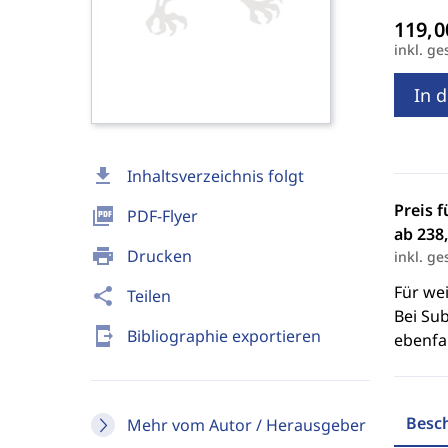
inkl. ge
In 
download
Inhaltsverzeichnis folgt
Preis f
picture_as_pdf
PDF-Flyer
ab 238,
print
Drucken
inkl. ge
Für we
share
Teilen
Bei Sub
send_to_mobile
Bibliographie exportieren
ebenfal
Besc
Mehr vom Autor / Herausgeber