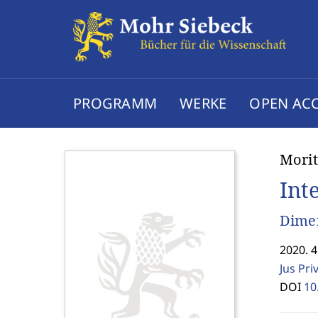
PROGRAMM
WERKE
OPEN AC
Mori
Int
Dimen
2020. 4
Jus Pri
DOI
10