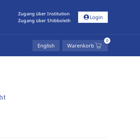
Zugang über Institution
account_circle
Login
Zugang über Shibboleth
0
English
Warenkorb
ht