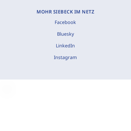
MOHR SIEBECK IM NETZ
Facebook
Bluesky
LinkedIn
Instagram
C
o
o
k