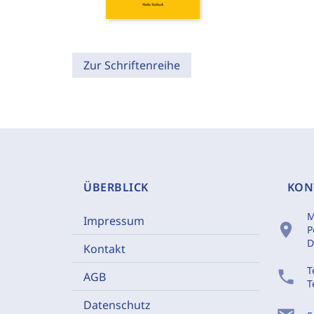
Zur Schriftenreihe
ÜBERBLICK
KON
M
Impressum
location_on
P
D
Kontakt
T
phone
AGB
T
Datenschutz