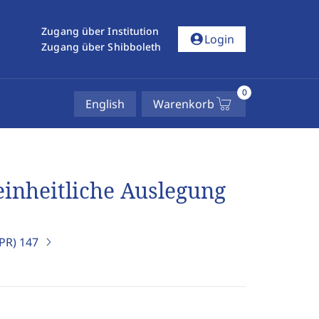
Zugang über Institution
account_circle
Login
Zugang über Shibboleth
0
English
Warenkorb
einheitliche Auslegung
IPR)
147