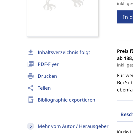
inkl. ge
In 
Preis f
download
Inhaltsverzeichnis folgt
ab 188,
picture_as_pdf
PDF-Flyer
inkl. ge
Für we
print
Drucken
Bei Sub
share
Teilen
ebenfal
send_to_mobile
Bibliographie exportieren
Besc
Mehr vom Autor / Herausgeber
Karin 