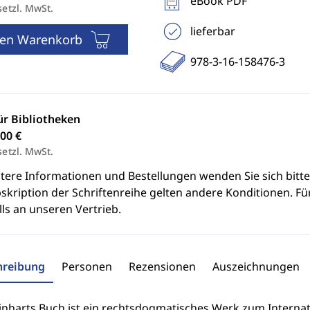
eBook PDF
setzl. MwSt.
lieferbar
den Warenkorb
978-3-16-158476-3
ür Bibliotheken
00 €
setzl. MwSt.
itere Informationen und Bestellungen wenden Sie sich bitt
skription der Schriftenreihe gelten andere Konditionen. Fü
ls an unseren Vertrieb.
hreibung
Personen
Rezensionen
Auszeichnungen
Linharts Buch ist ein rechtsdogmatisches Werk zum Internat