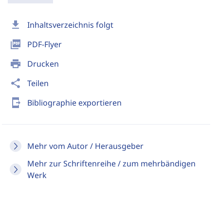
download
Inhaltsverzeichnis folgt
picture_as_pdf
PDF-Flyer
print
Drucken
share
Teilen
send_to_mobile
Bibliographie exportieren
Mehr vom Autor / Herausgeber
Mehr zur Schriftenreihe / zum mehrbändigen
Werk