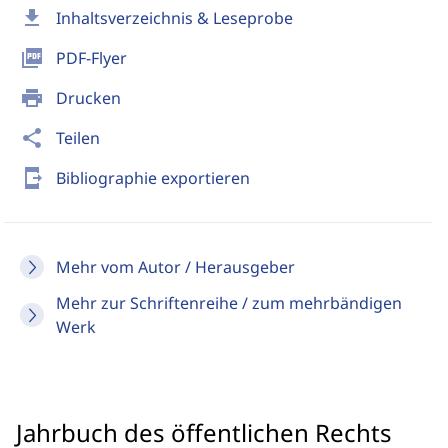
download
Inhaltsverzeichnis & Leseprobe
picture_as_pdf
PDF-Flyer
print
Drucken
share
Teilen
send_to_mobile
Bibliographie exportieren
Mehr vom Autor / Herausgeber
Mehr zur Schriftenreihe / zum mehrbändigen
Werk
Jahrbuch des öffentlichen Rechts