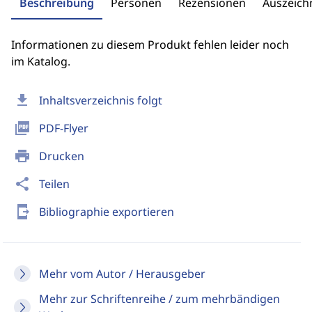
Beschreibung
Personen
Rezensionen
Auszeic
Informationen zu diesem Produkt fehlen leider noch
im Katalog.
download
Inhaltsverzeichnis folgt
picture_as_pdf
PDF-Flyer
print
Drucken
share
Teilen
send_to_mobile
Bibliographie exportieren
Mehr vom Autor / Herausgeber
Mehr zur Schriftenreihe / zum mehrbändigen