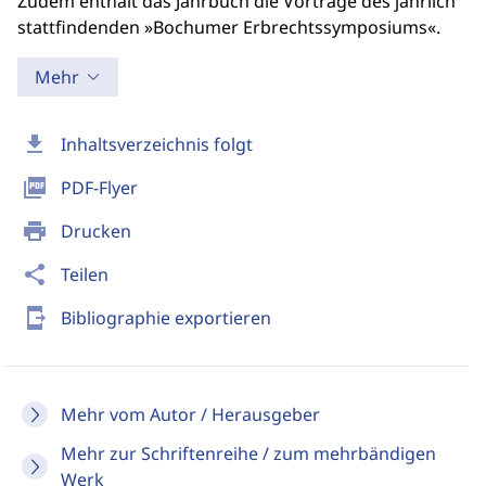
Zudem enthält das Jahrbuch die Vorträge des jährlich
stattfindenden »Bochumer Erbrechtssymposiums«.
Mehr
download
Inhaltsverzeichnis folgt
picture_as_pdf
PDF-Flyer
print
Drucken
share
Teilen
send_to_mobile
Bibliographie exportieren
Mehr vom Autor / Herausgeber
Mehr zur Schriftenreihe / zum mehrbändigen
Werk