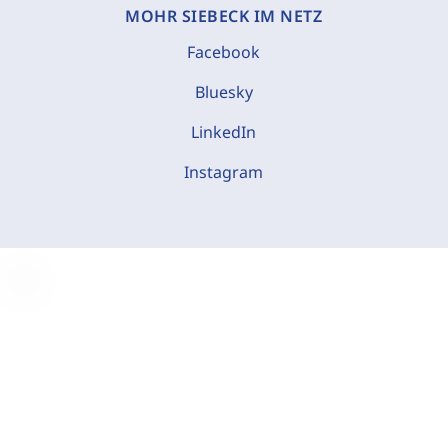
MOHR SIEBECK IM NETZ
Facebook
Bluesky
LinkedIn
Instagram
C
o
o
k
i