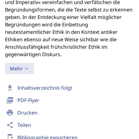
und Imperativ« vereinfachen und verfälschen die
Begründungsformen, die die Texte selbst zu erkennen
geben. In der Entdeckung einer Vielfalt möglicher
Begründungen wird die Einbettung
neutestamentlicher Ethik in den Kontext antiker
Ethiken ebenso auf neue Weise sichtbar wie die
Anschlussfähigkeit frühchristlicher Ethik im
gegenwärtigen Diskurs.
Mehr
download
Inhaltsverzeichnis folgt
picture_as_pdf
PDF-Flyer
print
Drucken
share
Teilen
send_to_mobile
Bibliographie exportieren