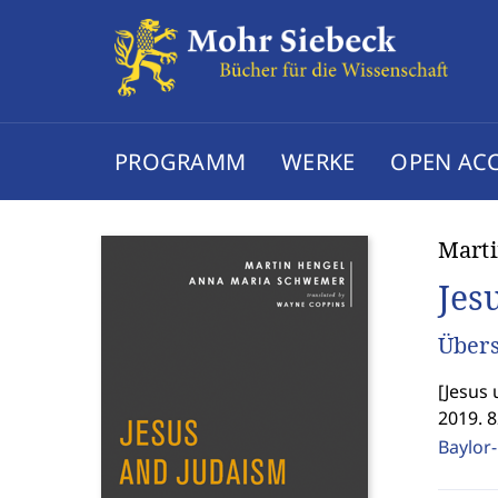
PROGRAMM
WERKE
OPEN AC
Mart
Jes
Übers
[
Jesus
2019. 8
Baylor-