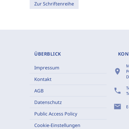
Zur Schriftenreihe
ÜBERBLICK
KON
M
Impressum
location_on
P
D
Kontakt
T
phone
AGB
T
Datenschutz
mail
E
Public Access Policy
Cookie-Einstellungen