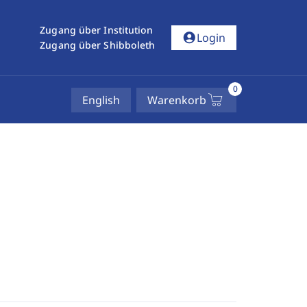
Zugang über Institution
account_circle
Login
Zugang über Shibboleth
0
English
Warenkorb