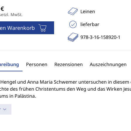
Leinen
setzl. MwSt.
lieferbar
den Warenkorb
978-3-16-158920-1
hreibung
Personen
Rezensionen
Auszeichnungen
 Hengel und Anna Maria Schwemer untersuchen in diesem e
chte des frühen Christentums den Weg und das Wirken Jes
ms in Palästina.
r