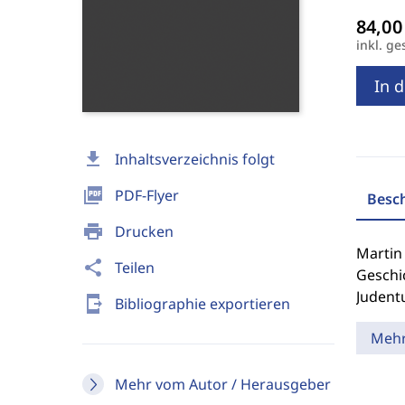
inkl. ge
In 
download
Inhaltsverzeichnis folgt
picture_as_pdf
PDF-Flyer
Besc
print
Drucken
Martin
share
Teilen
Geschi
Judentu
send_to_mobile
Bibliographie exportieren
Meh
Mehr vom Autor / Herausgeber