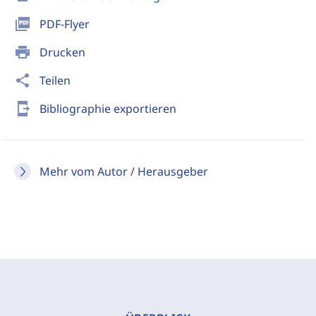
picture_as_pdf
PDF-Flyer
print
Drucken
share
Teilen
send_to_mobile
Bibliographie exportieren
Mehr vom Autor / Herausgeber