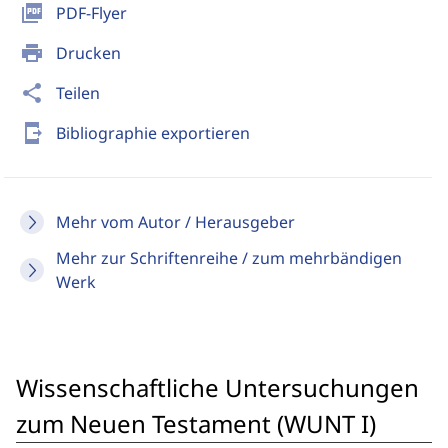
picture_as_pdf
PDF-Flyer
print
Drucken
share
Teilen
send_to_mobile
Bibliographie exportieren
Mehr vom Autor / Herausgeber
Mehr zur Schriftenreihe / zum mehrbändigen
Werk
Wissenschaftliche Untersuchungen
zum Neuen Testament (WUNT I)