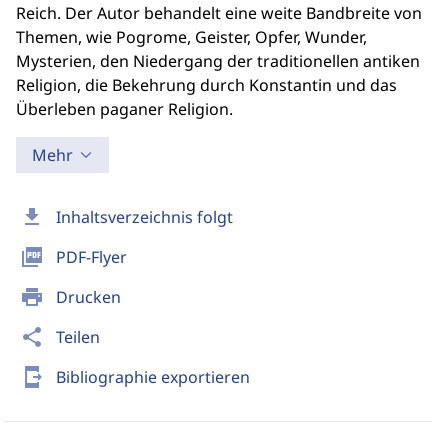
Reich. Der Autor behandelt eine weite Bandbreite von
Themen, wie Pogrome, Geister, Opfer, Wunder,
Mysterien, den Niedergang der traditionellen antiken
Religion, die Bekehrung durch Konstantin und das
Überleben paganer Religion.
Mehr
download
Inhaltsverzeichnis folgt
picture_as_pdf
PDF-Flyer
print
Drucken
share
Teilen
send_to_mobile
Bibliographie exportieren