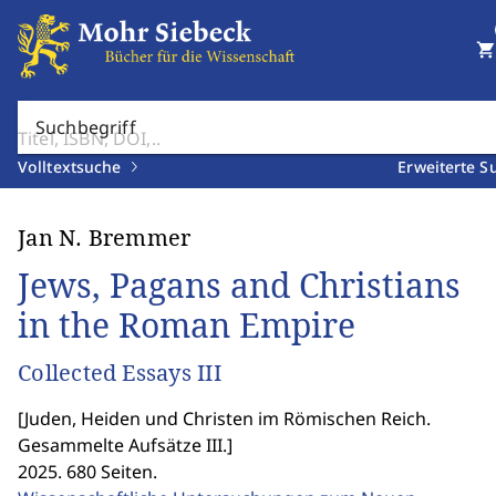
shopping_cart
Suchbegriff
Volltextsuche
Erweiterte S
Jan N. Bremmer
Jews, Pagans and Christians
in the Roman Empire
Collected Essays III
[
Juden, Heiden und Christen im Römischen Reich.
Gesammelte Aufsätze III.
]
2025. 680 Seiten.