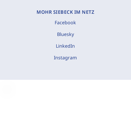
MOHR SIEBECK IM NETZ
Facebook
Bluesky
LinkedIn
Instagram
C
o
o
k