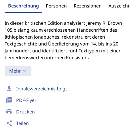
Beschreibung
Personen
Rezensionen
Auszeic
In dieser kritischen Edition analysiert Jeremy R. Brown
105 bislang kaum erschlossenen Handschriften des
äthiopischen Jonabuches, rekonstruiert deren
Textgeschichte und Überlieferung vom 14. bis ins 20.
Jahrhundert und identifiziert fünf Texttypen mit einer
bemerkenswerten internen Konsistenz.
Mehr
download
Inhaltsverzeichnis folgt
picture_as_pdf
PDF-Flyer
print
Drucken
share
Teilen