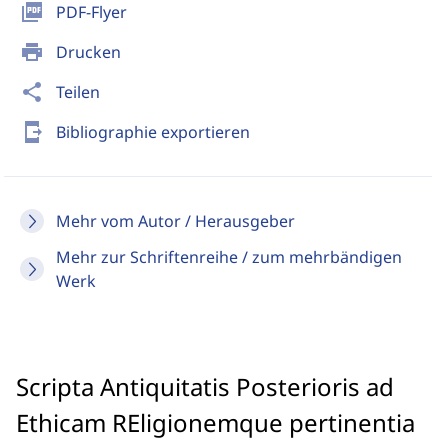
picture_as_pdf
PDF-Flyer
print
Drucken
share
Teilen
send_to_mobile
Bibliographie exportieren
Mehr vom Autor / Herausgeber
Mehr zur Schriftenreihe / zum mehrbändigen
Werk
Scripta Antiquitatis Posterioris ad
Ethicam REligionemque pertinentia