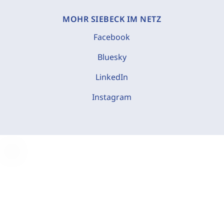
MOHR SIEBECK IM NETZ
Facebook
Bluesky
LinkedIn
Instagram
C
o
o
k