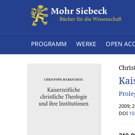
PROGRAMM
WERKE
OPEN AC
Chris
Kai
Prole
2009; 
DOI
10