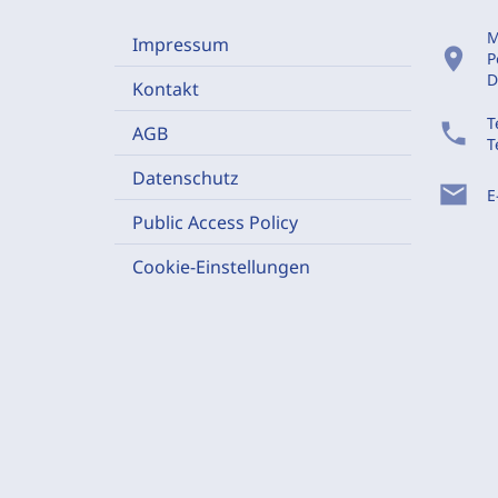
M
Impressum
location_on
P
D
Kontakt
T
phone
AGB
T
Datenschutz
mail
E
Public Access Policy
Cookie-Einstellungen