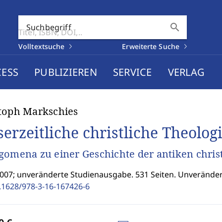
search
Suchbegriff
Volltextsuche
Erweiterte Suche
CESS
PUBLIZIEREN
SERVICE
VERLAG
toph Markschies
serzeitliche christliche Theolog
gomena zu einer Geschichte der antiken chris
2007; unveränderte Studienausgabe. 531 Seiten. Unverände
.1628/978-3-16-167426-6