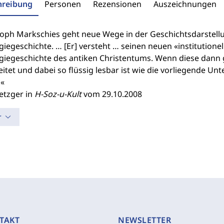
hreibung
Personen
Rezensionen
Auszeichnungen
toph Markschies geht neue Wege in der Geschichtsdarstellun
iegeschichte. … [Er] versteht … seinen neuen «institutione
iegeschichte des antiken Christentums. Wenn diese dann ge
itet und dabei so flüssig lesbar ist wie die vorliegende U
.«
etzger in
H-Soz-u-Kult
vom 29.10.2008
r
TAKT
NEWSLETTER