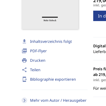
inkl. ge
In 
download
Inhaltsverzeichnis folgt
Digita
picture_as_pdf
PDF-Flyer
Lieferb
print
Drucken
Preis f
share
Teilen
ab 219,
send_to_mobile
Bibliographie exportieren
inkl. ge
Für we
Mehr vom Autor / Herausgeber