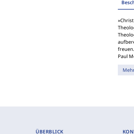
Besc
»Chris
Theolog
Theolog
aufbere
freuen
Paul M
Meh
ÜBERBLICK
KON