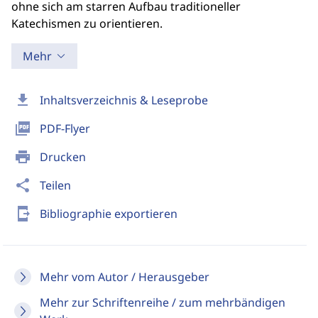
ohne sich am starren Aufbau traditioneller
Katechismen zu orientieren.
Mehr
download
Inhaltsverzeichnis & Leseprobe
picture_as_pdf
PDF-Flyer
print
Drucken
share
Teilen
send_to_mobile
Bibliographie exportieren
Mehr vom Autor / Herausgeber
Mehr zur Schriftenreihe / zum mehrbändigen