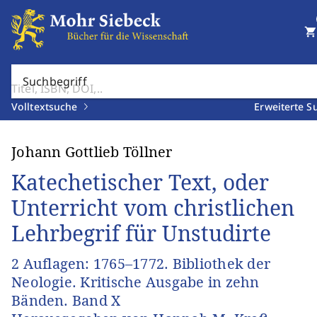
shopping_cart
Suchbegriff
Volltextsuche
Erweiterte S
Johann Gottlieb Töllner
Katechetischer Text, oder
Unterricht vom christlichen
Lehrbegrif für Unstudirte
2 Auflagen: 1765–1772. Bibliothek der
Neologie. Kritische Ausgabe in zehn
Bänden. Band X