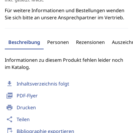
Für weitere Informationen und Bestellungen wenden
Sie sich bitte an unsere Ansprechpartner im Vertrieb.
Beschreibung
Personen
Rezensionen
Auszeic
Informationen zu diesem Produkt fehlen leider noch
im Katalog.
download
Inhaltsverzeichnis folgt
picture_as_pdf
PDF-Flyer
print
Drucken
share
Teilen
send_to_mobile
Bibliographie exportieren