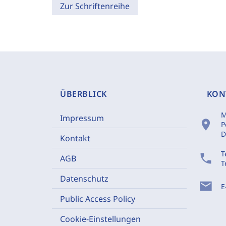
Zur Schriftenreihe
ÜBERBLICK
KON
M
Impressum
location_on
P
D
Kontakt
T
phone
AGB
T
Datenschutz
mail
E
Public Access Policy
Cookie-Einstellungen