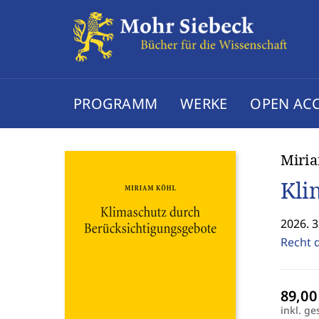
PROGRAMM
WERKE
OPEN AC
Miri
Kli
2026. 3
Recht 
inkl. ge