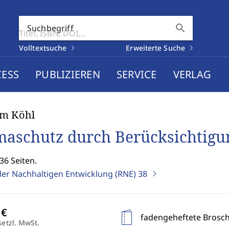
search
Suchbegriff
Volltextsuche
Erweiterte Suche
CESS
PUBLIZIEREN
SERVICE
VERLAG
am Köhl
maschutz durch Berücksichtigu
36 Seiten.
der Nachhaltigen Entwicklung (RNE)
38
fadengeheftete Brosc
setzl. MwSt.