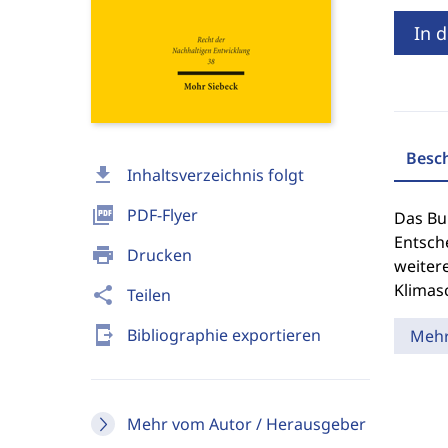
In 
Besc
download
Inhaltsverzeichnis folgt
picture_as_pdf
PDF-Flyer
Das Bu
Entsche
print
Drucken
weiter
Klimas
share
Teilen
send_to_mobile
Bibliographie exportieren
Meh
Mehr vom Autor / Herausgeber