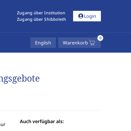
Zugang über Institution
account_circle
Login
Zugang über Shibboleth
0
English
Warenkorb
ngsgebote
Auch verfügbar als:
hur