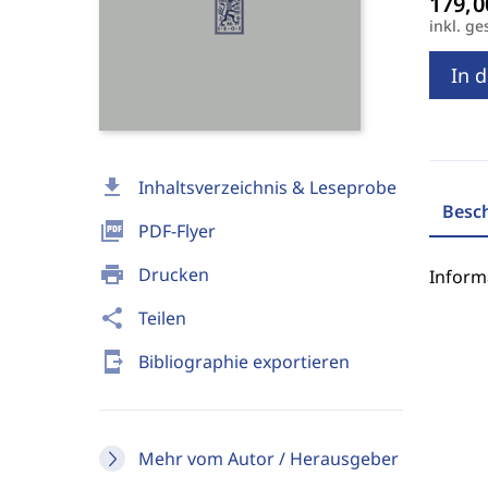
inkl. ge
In 
download
Inhaltsverzeichnis & Leseprobe
Besc
picture_as_pdf
PDF-Flyer
print
Drucken
Inform
share
Teilen
send_to_mobile
Bibliographie exportieren
Mehr vom Autor / Herausgeber