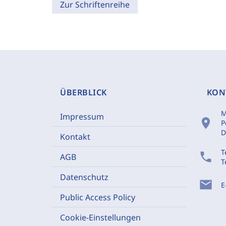
Zur Schriftenreihe
ÜBERBLICK
KON
M
Impressum
location_on
P
D
Kontakt
T
phone
AGB
T
Datenschutz
mail
E
Public Access Policy
Cookie-Einstellungen