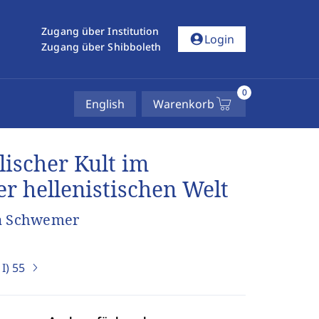
Zugang über Institution
account_circle
Login
Zugang über Shibboleth
0
English
Warenkorb
ischer Kult im
r hellenistischen Welt
a Schwemer
I)
55