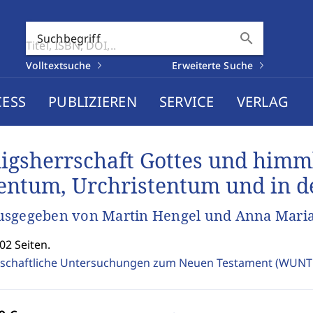
search
Suchbegriff
Volltextsuche
Erweiterte Suche
CESS
PUBLIZIEREN
SERVICE
VERLAG
igsherrschaft Gottes und himml
entum, Urchristentum und in de
usgegeben von Martin Hengel und Anna Mari
02 Seiten.
schaftliche Untersuchungen zum Neuen Testament (WUNT 