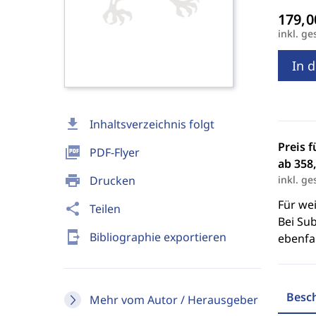
inkl. ge
In 
download
Inhaltsverzeichnis folgt
Preis f
picture_as_pdf
PDF-Flyer
ab 358,
print
Drucken
inkl. ge
Für we
share
Teilen
Bei Sub
send_to_mobile
Bibliographie exportieren
ebenfal
Besc
Mehr vom Autor / Herausgeber