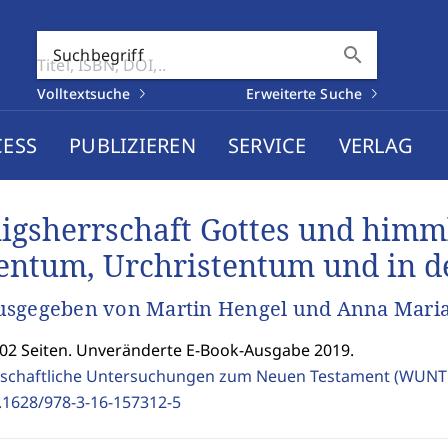
search
Suchbegriff
Volltextsuche
Erweiterte Suche
CESS
PUBLIZIEREN
SERVICE
VERLAG
igsherrschaft Gottes und himml
entum, Urchristentum und in de
usgegeben von Martin Hengel und Anna Mari
502 Seiten. Unveränderte E-Book-Ausgabe 2019.
schaftliche Untersuchungen zum Neuen Testament (WUNT 
.1628/978-3-16-157312-5