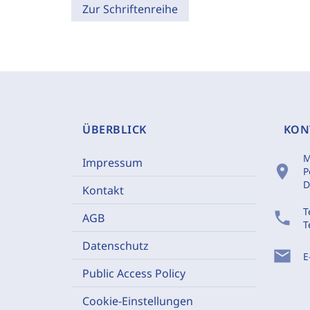
Zur Schriftenreihe
ÜBERBLICK
KON
M
Impressum
location_on
P
D
Kontakt
T
phone
AGB
T
Datenschutz
mail
E
Public Access Policy
Cookie-Einstellungen