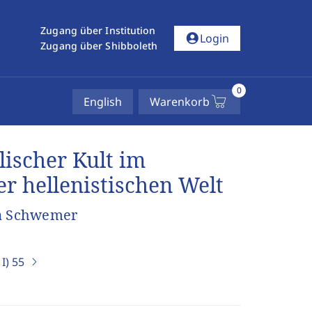
Zugang über Institution
account_circle
Login
Zugang über Shibboleth
0
English
Warenkorb
ischer Kult im
r hellenistischen Welt
a Schwemer
I)
55