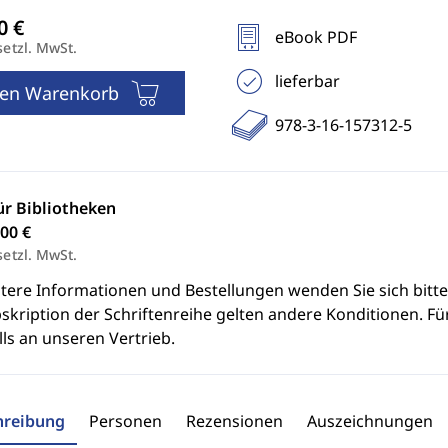
eBook PDF
setzl. MwSt.
lieferbar
den Warenkorb
978-3-16-157312-5
ür Bibliotheken
00 €
setzl. MwSt.
itere Informationen und Bestellungen wenden Sie sich bitt
skription der Schriftenreihe gelten andere Konditionen. Fü
ls an unseren Vertrieb.
hreibung
Personen
Rezensionen
Auszeichnungen