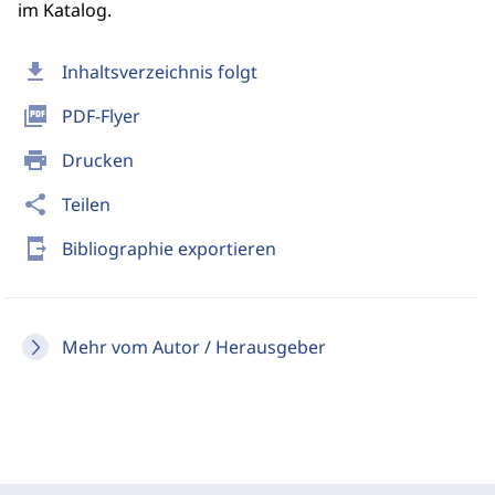
im Katalog.
download
Inhaltsverzeichnis folgt
picture_as_pdf
PDF-Flyer
print
Drucken
share
Teilen
send_to_mobile
Bibliographie exportieren
Mehr vom Autor / Herausgeber