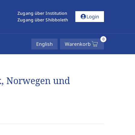
Zugang über Institution
account_circle
Login
Zugang über Shibboleth
0
English
Warenkorb
k, Norwegen und