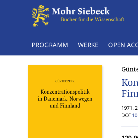
PROGRAMM
WERKE
OPEN AC
Günt
Kon
Fin
1971. 
DOI
10