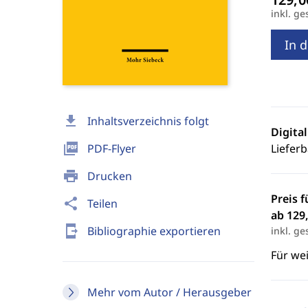
inkl. ge
In 
download
Inhaltsverzeichnis folgt
Digita
picture_as_pdf
PDF-Flyer
Lieferb
print
Drucken
Preis f
share
Teilen
ab 129,
send_to_mobile
Bibliographie exportieren
inkl. ge
Für we
Mehr vom Autor / Herausgeber