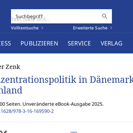
search
Suchbegriff
Volltextsuche
Erweiterte Suche
CESS
PUBLIZIEREN
SERVICE
VERLAG
er Zenk
zentrationspolitik in Dänemar
nland
200 Seiten. Unveränderte eBook-Ausgabe 2025.
.1628/978-3-16-169590-2