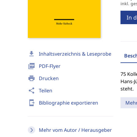
inkl. ge
In 
download
Inhaltsverzeichnis & Leseprobe
Besc
picture_as_pdf
PDF-Flyer
75 Kol
print
Drucken
Hans-Jü
steht.
share
Teilen
send_to_mobile
Bibliographie exportieren
Meh
Mehr vom Autor / Herausgeber