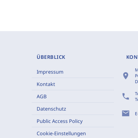
ÜBERBLICK
KON
M
Impressum
location_on
P
D
Kontakt
T
phone
AGB
T
Datenschutz
mail
E
Public Access Policy
Cookie-Einstellungen