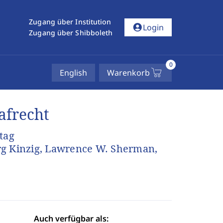
Zugang über Institution
account_circle
Login
Zugang über Shibboleth
0
English
Warenkorb
rafrecht
tag
rg Kinzig, Lawrence W. Sherman,
Auch verfügbar als: