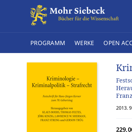
PROGRAMM
WERKE
OPEN AC
Kri
Fests
Herau
Franz
2013. 9