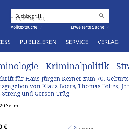
search
Suchbegriff
Volltextsuche
Erweiterte Suche
CESS
PUBLIZIEREN
SERVICE
VERLAG
minologie - Kriminalpolitik - St
chrift für Hans-Jürgen Kerner zum 70. Geburts
sgegeben von Klaus Boers, Thomas Feltes, Jö
 Streng und Gerson Trüg
20 Seiten.