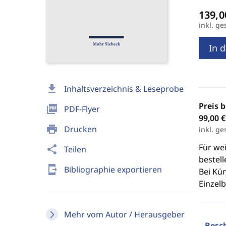
inkl. ge
In 
download
Inhaltsverzeichnis & Leseprobe
Preis 
picture_as_pdf
PDF-Flyer
99,00 €
print
Drucken
inkl. ge
Für we
share
Teilen
bestell
send_to_mobile
Bibliographie exportieren
Bei Kü
Einzel
Mehr vom Autor / Herausgeber
Besc