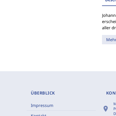
Johann
erschei
aller d
Meh
ÜBERBLICK
KON
M
Impressum
location_on
P
D
Kontakt