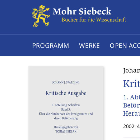
PROGRAMM
WERKE
OPEN AC
Johan
Kri
1. Ab
Befö
Herau
2002. 4