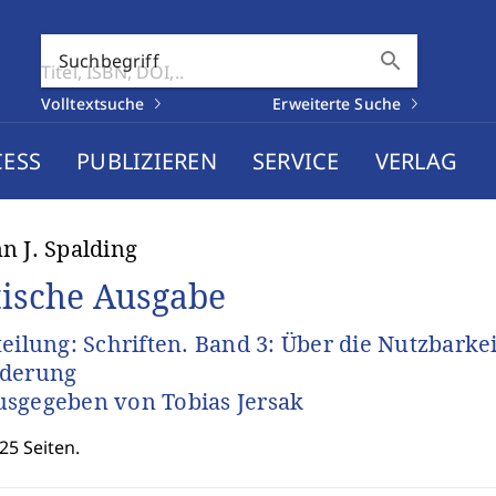
search
Suchbegriff
Volltextsuche
Erweiterte Suche
CESS
PUBLIZIEREN
SERVICE
VERLAG
n J. Spalding
tische Ausgabe
teilung: Schriften. Band 3: Über die Nutzbark
rderung
sgegeben von Tobias Jersak
25 Seiten.