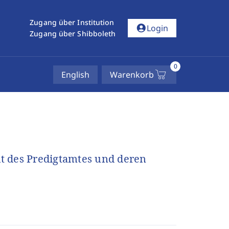
Zugang über Institution
account_circle
Login
Zugang über Shibboleth
0
English
Warenkorb
eit des Predigtamtes und deren