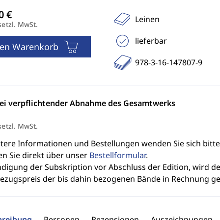
Leinen
setzl. MwSt.
lieferbar
den Warenkorb
978-3-16-147807-9
bei verpflichtender Abnahme des Gesamtwerks
setzl. MwSt.
itere Informationen und Bestellungen wenden Sie sich bitt
en Sie direkt über unser
Bestellformular
.
ndigung der Subskription vor Abschluss der Edition, wird 
bezugspreis der bis dahin bezogenen Bände in Rechnung ges
hreibung
Personen
Rezensionen
Auszeichnungen