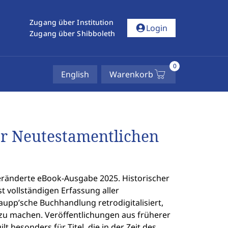
Zugang über Institution
account_circle
Login
Zugang über Shibboleth
0
English
Warenkorb
er Neutestamentlichen
eränderte eBook-Ausgabe 2025. Historischer
t vollständigen Erfassung aller
Laupp’sche Buchhandlung retrodigitalisiert,
 zu machen. Veröffentlichungen aus früherer
t besonders für Titel, die in der Zeit des