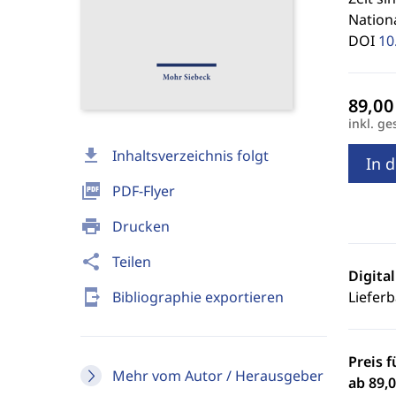
Nation
DOI
10
inkl. ge
download
Inhaltsverzeichnis folgt
In 
picture_as_pdf
PDF-Flyer
print
Drucken
share
Teilen
Digita
send_to_mobile
Bibliographie exportieren
Lieferb
Preis f
Mehr vom Autor / Herausgeber
ab 89,0