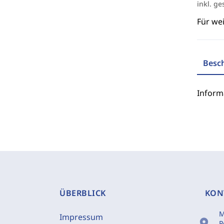
inkl. ge
Für we
Besc
Inform
ÜBERBLICK
KON
M
Impressum
location_on
P