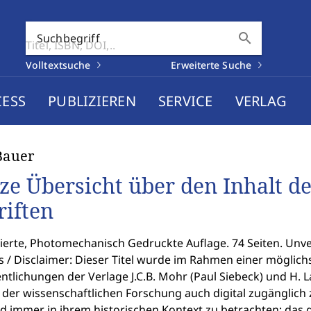
search
Suchbegriff
Volltextsuche
Erweiterte Suche
CESS
PUBLIZIEREN
SERVICE
VERLAG
 Bauer
ze Übersicht über den Inhalt d
riften
Vierte, Photomechanisch Gedruckte Auflage. 74 Seiten. Unv
 / Disclaimer: Dieser Titel wurde im Rahmen einer möglichs
ntlichungen der Verlage J.C.B. Mohr (Paul Siebeck) und H. 
 der wissenschaftlichen Forschung auch digital zugänglich
nd immer in ihrem historischen Kontext zu betrachten; das gil