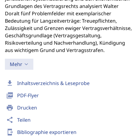
Grundlagen des Vertragsrechts analysiert Walter
Doralt fünf Problemfelder mit exemplarischer
Bedeutung für Langzeitverträge: Treuepflichten,
Zulässigkeit und Grenzen ewiger Vertragsverhältnisse,
Geschäftsgrundlage (Vertragsgestaltung,
Risikoverteilung und Nachverhandlung), Kündigung
aus wichtigem Grund und Vertragsstrafen.
Mehr
download
Inhaltsverzeichnis & Leseprobe
picture_as_pdf
PDF-Flyer
print
Drucken
share
Teilen
send_to_mobile
Bibliographie exportieren