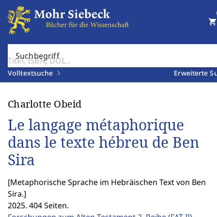
shopping_cart
Suchbegriff
Volltextsuche
Erweiterte S
Charlotte Obeid
Le langage métaphorique
dans le texte hébreu de Ben
Sira
[
Metaphorische Sprache im Hebräischen Text von Ben
Sira.
]
2025. 404 Seiten.