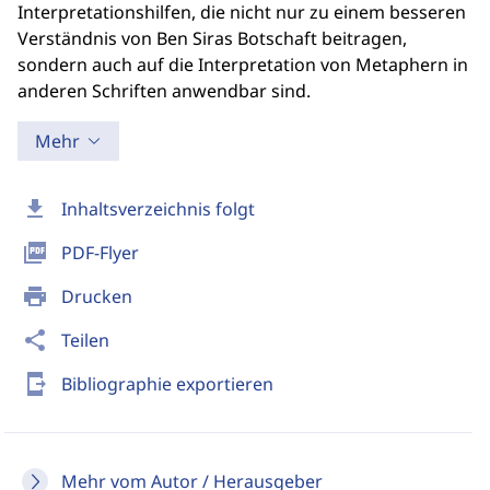
Interpretationshilfen, die nicht nur zu einem besseren
Verständnis von Ben Siras Botschaft beitragen,
sondern auch auf die Interpretation von Metaphern in
anderen Schriften anwendbar sind.
Mehr
download
Inhaltsverzeichnis folgt
picture_as_pdf
PDF-Flyer
print
Drucken
share
Teilen
send_to_mobile
Bibliographie exportieren
Mehr vom Autor / Herausgeber