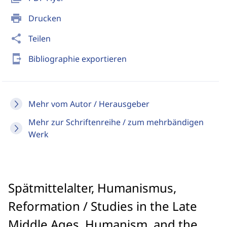
print
Drucken
share
Teilen
send_to_mobile
Bibliographie exportieren
Mehr vom Autor / Herausgeber
Mehr zur Schriftenreihe / zum mehrbändigen
Werk
Spätmittelalter, Humanismus,
Reformation / Studies in the Late
Middle Ages, Humanism, and the